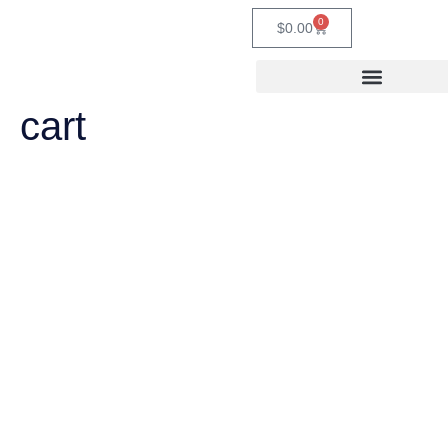
0
$
0.00
cart